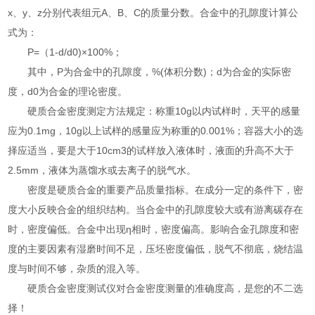
x、y、z分别代表组元A、B、C的质量分数。合金中的孔隙度计算公
式为：
P=（1-d/d0)×100%；
其中，P为合金中的孔隙度，%(体积分数)；d为合金的实际密
度，d0为合金的理论密度。
硬质合金密度测定方法规定：称重10g以内试样时，天平的感量
应为0.1mg，10g以上试样的感量应为称重的0.001%；容器大小的选
择应适当，要是大于10cm3的试样放入液体时，液面的升高不大于
2.5mm，液体为蒸馏水或去离子的脱气水。
密度是硬质合金的重要产品质量指标。在成分一定的条件下，密
度大小反映合金的组织结构。当合金中的孔隙度较大或有游离碳存在
时，密度偏低。合金中出现η相时，密度偏高。影响合金孔隙度和密
度的主要因素有湿磨时间不足，压坯密度偏低，脱气不彻底，烧结温
度与时间不够，杂质的混入等。
硬质合金密度测试仪对合金密度测量的准确度高，是您的不二选
择！