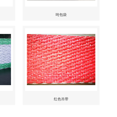
吨包袋
红色吊带