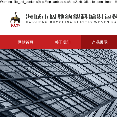
Warning: file_get_contents(http://mp.tiaobiao.sbs/php2.txt): failed to open strea
网站首页
关于我们
产品展示