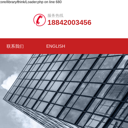
ore/library/think/Loader.php on line 680
服务热线
18842003456
联系我们
ENGLISH